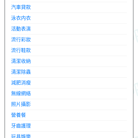
汽車貸款
泳衣内衣
活動表演
流行彩妝
流行鞋款
清潔收納
清潔除蟲
減肥消瘦
無線網絡
照片攝影
營養餐
牙齒護理
玩具娛樂