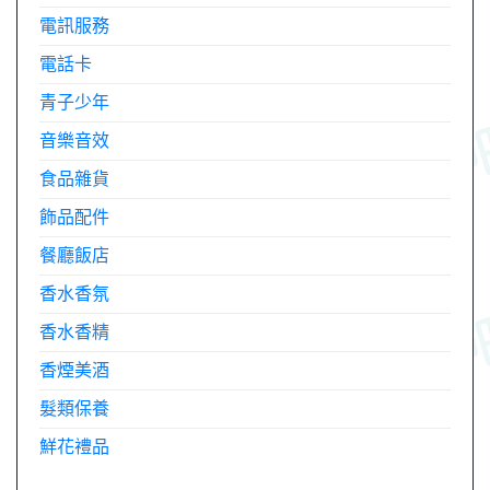
電訊服務
電話卡
青子少年
音樂音效
食品雜貨
飾品配件
餐廳飯店
香水香氛
香水香精
香煙美酒
髮類保養
鮮花禮品