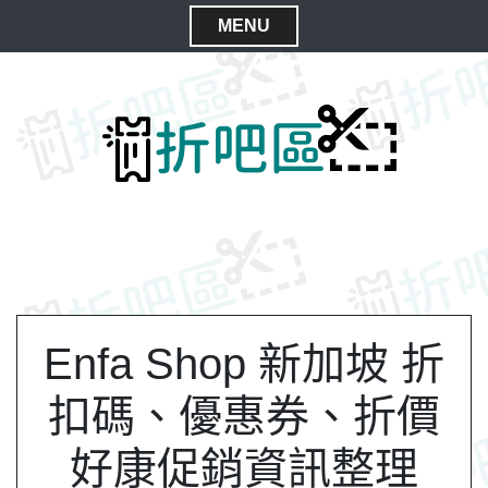
S
MENU
k
C
i
l
p
t
o
o
s
c
e
o
M
n
e
t
n
e
n
u
t
Enfa Shop 新加坡 折
扣碼、優惠券、折價
好康促銷資訊整理