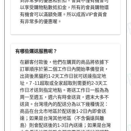
到非常多的優惠和折扣。會員不僅有機會可
以享受購物點數抵扣金，所有的會員購物還
有機會可以滿額免運。所以成爲VIP會員會
有非常多的優惠喔。
有哪些運送服務呢？
在顧客付款後，他們在購買的商品將依據下
訂單順序於第二個工作日內開始準備發貨，
出貨後黑貓約1-2天工作日就可送達指定地
址，7 -11超取或全家超取則需要約2-3天工
作日才送到指定地點。寄送工作日一般為為
周一至週五，週六有時會送貨，週末大多不
送貨。台灣境內的配送分為以下幾種情況：
商品在台北市地區於配送後1-2日內即會送
達；如果是台灣其他地區（不含偏遠與離
島）則會配送後的1-3日內送達；如果是台灣