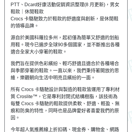
PTT、Dcard好康活動促銷資訊整理(8 月更新)，男女
鞋款｜休閒鞋款
Crocs 卡駱馳致力於鞋款的舒適度與創新，是休閒鞋
的領導品牌。
源自於美國科羅拉多州，起初僅為簡單又舒適的划船
用鞋。現今已遍步全球90多個國家，並不斷推出各種
適合全家大小穿著的鞋款。
我們旨在提供色彩繽紛、輕巧舒適且適合於各種場合
與季節穿著的鞋款。一直以來，我們秉持著開放的思
維，樂觀朝向生活中明亮且繽紛的一面。
所有 Crocs 卡駱馳設計與製造的鞋款皆運用了專利材
質 Croslite™，它是專利封閉式結構樹脂，該技術為
每雙 Crocs 卡駱馳的鞋款提供柔軟、舒適、輕盈、無
痕和防臭的特性，同時也是品牌愛好者喜愛我們的原
因。
今年超人氣推薦線上折扣碼、現金券、購物金、網路