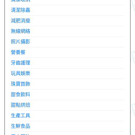
清潔除蟲
減肥消瘦
無線網絡
照片攝影
營養餐
牙齒護理
玩具娛樂
珠寶首飾
甜食飲料
甜點烘焙
生產工具
生鮮食品