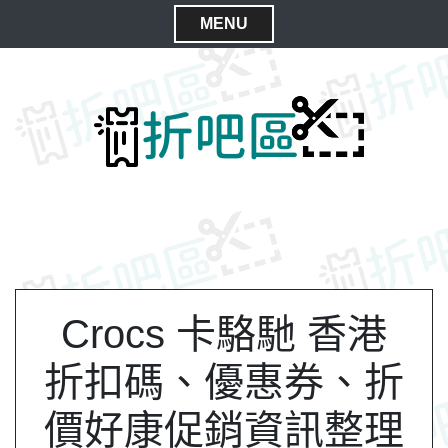
S
MENU
k
C
i
l
p
t
o
o
s
c
e
o
M
n
e
t
n
e
n
u
t
Crocs 卡駱馳 香港
折扣碼、優惠券、折
價好康促銷資訊整理