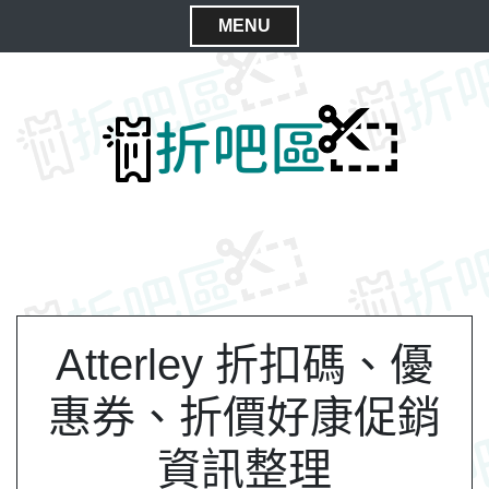
S
MENU
k
C
i
l
p
t
o
o
s
c
e
o
M
n
e
t
n
e
n
u
t
Atterley 折扣碼、優
惠券、折價好康促銷
資訊整理