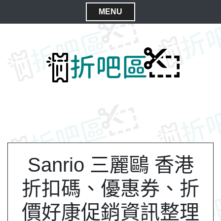
S
MENU
k
C
i
l
p
t
o
o
s
c
e
o
M
n
e
t
n
e
n
u
t
Sanrio 三麗鷗 香港
折扣碼、優惠券、折
價好康促銷資訊整理