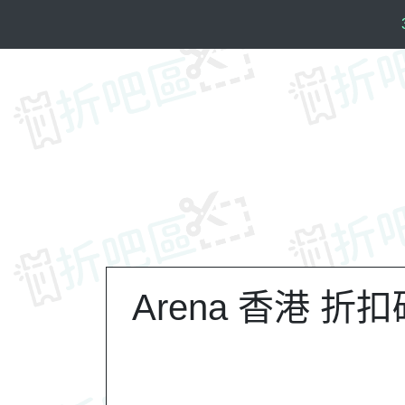
S
k
i
p
t
o
c
o
n
t
e
n
t
Arena 香港 