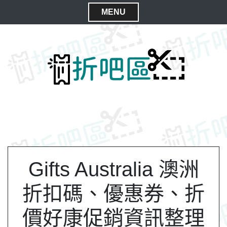
S
MENU
k
C
i
l
p
t
o
o
s
c
e
o
M
n
e
t
n
e
n
u
t
Gifts Australia 澳洲
折扣碼、優惠券、折
價好康促銷資訊整理