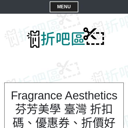
S
MENU
k
C
i
l
p
t
o
o
s
c
e
o
M
n
e
t
n
e
n
u
t
Fragrance Aesthetics
芬芳美學 臺灣 折扣
碼、優惠券、折價好