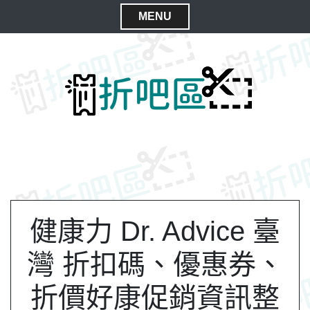
S
MENU
k
C
i
l
p
t
o
o
s
c
e
o
M
n
e
t
n
e
n
u
t
健康力 Dr. Advice 臺
灣 折扣碼、優惠券、
折價好康促銷資訊整