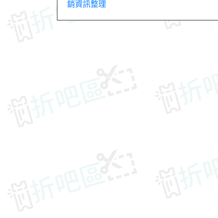
銷資訊整理
章
導
覽