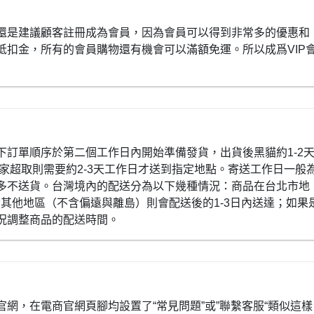
還是建議顧客註冊成為會員，因為會員可以得到非常多的優惠和
抵扣金，所有的會員購物還有機會可以滿額免運。所以成爲VIP
下訂單順序於第二個工作日內開始準備發貨，出貨後黑貓約1-2
全家超取則需要約2-3天工作日才送到指定地點。寄送工作日一般
多不送貨。台灣境內的配送分為以下幾種情況：商品在台北市地
灣其他地區（不含偏遠與離島）則會配送後的1-3日內送達；如果
況調整商品的配送時間。
網，在電商官網頁腳均設置了“常見問題”或”聯繫客服“類似這樣