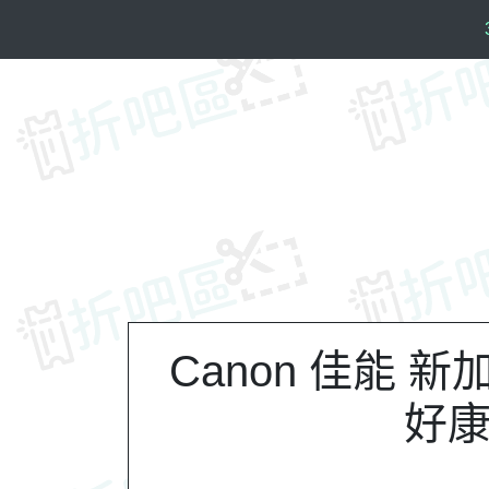
S
k
i
p
t
o
c
o
n
t
e
n
t
Canon 佳能 
好