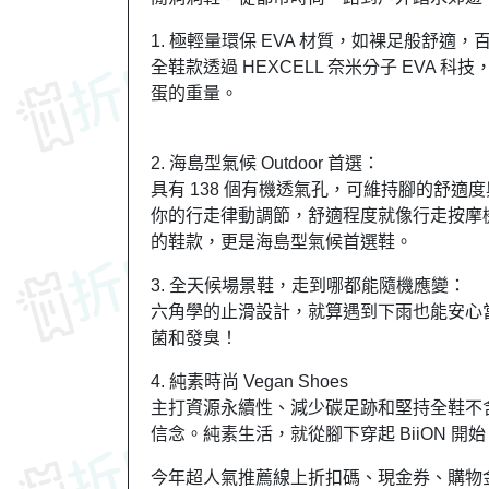
1. 極輕量環保 EVA 材質，如裸足般舒適
全鞋款透過 HEXCELL 奈米分子 EVA
蛋的重量。
2. 海島型氣候 Outdoor 首選：
具有 138 個有機透氣孔，可維持腳的舒
你的行走律動調節，舒適程度就像行走按摩機
的鞋款，更是海島型氣候首選鞋。
3. 全天候場景鞋，走到哪都能隨機應變：
六角學的止滑設計，就算遇到下雨也能安心
菌和發臭！
4. 純素時尚 Vegan Shoes
主打資源永續性、減少碳足跡和堅持全鞋不
信念。純素生活，就從腳下穿起 BiiON 開始
今年超人氣推薦線上折扣碼、現金券、購物