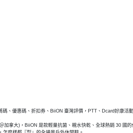
碼、優惠碼、折扣券、BiiON 臺灣評價，PTT、Dcard好康活
款
P1 ＠加拿大)，BiiON 是款輕量抗菌、親水快乾、全球熱銷 30 國的
，怎麼樣都『型』的全場景戶外休閒鞋。