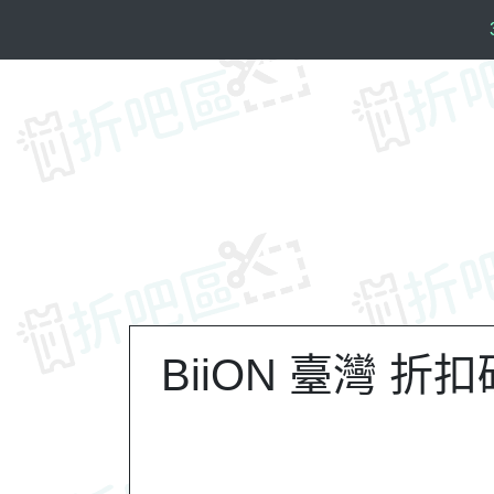
S
k
i
p
t
o
c
o
n
t
e
n
t
BiiON 臺灣 