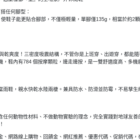
，百搭任何腳型：
 科技，使鞋子能更貼合腳部，不僅極輕量，單腳僅135g，相當於約2
適度與乾爽度！三密度吸震結構，不管你是上班穿、出遊穿，都能隨
，鞋內有784 個按摩顆粒，邊走邊按，是一雙舒適度高、多機
當雨鞋，親水快乾水陸兩棲。兼具防水、防滑並防霉，不易孳生
含任何動物性材料、不做動物實驗的理念，完全實踐對地球友善
！
金、網路線上購物、回饋金、網紅推薦、優惠代碼、促銷代碼，