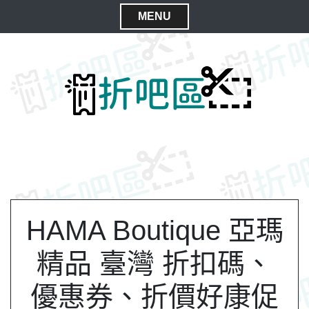
S
MENU
k
C
i
l
p
t
o
o
s
c
e
o
M
n
e
t
n
e
n
u
t
HAMA Boutique 亞瑪
精品 臺灣 折扣碼、
優惠券、折價好康促