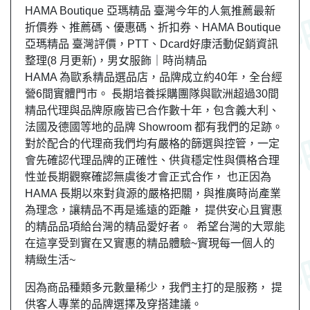
HAMA Boutique 亞瑪精品 臺灣今年的人氣推薦最新
折價券、推薦碼、優惠碼、折扣券、HAMA Boutique
亞瑪精品 臺灣評價，PTT、Dcard好康活動促銷資訊
整理(8 月更新)，男女服飾｜時尚精品
HAMA 為歐系精品選品店，品牌成立約40年，全台經
營6間實體門市。 長期培養採購團隊與歐洲超過30間
精品代理與品牌原廠皆已合作數十年，包含義大利、
法國及德國等地的品牌 Showroom 都有我們的足跡。
對於配合的代理商我們均有嚴格的篩選與控管，一定
會先確認代理品牌的正確性、供貨穩定性與價格合理
性並長期觀察確認無虞後才會正式合作， 也正因為
HAMA 長期以來對貨源的嚴格把關，與推廣時尚產業
為理念，讓精品不再是遙遠的距離， 提供安心且實惠
的精品品項給台灣的精品愛好者。 希望台灣的大眾能
在這享受到實在又實惠的精品體驗~實現每一個人的
精緻生活~
因為商品種類多元數量稀少，我們主打的是服務， 提
供客人專業的品牌選擇及穿搭建議。