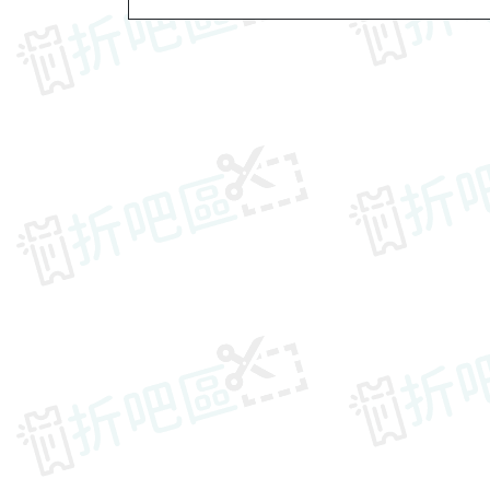
章
導
覽