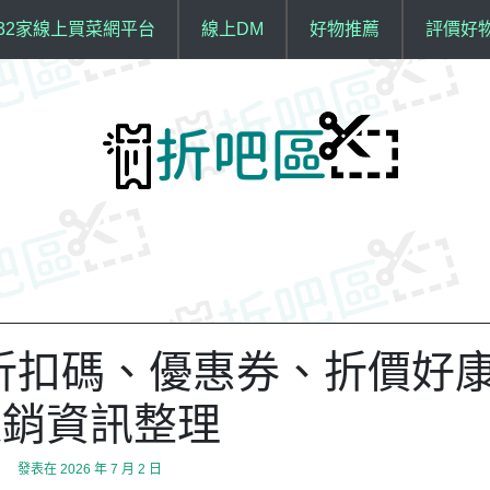
32家線上買菜網平台
線上DM
好物推薦
評價好
越南 折扣碼、優惠券、折價好
促銷資訊整理
發表在
2026 年 7 月 2 日