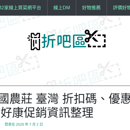
32家線上買菜網平台
線上DM
好物推薦
評價好
r 德國農莊 臺灣 折扣碼、優
價好康促銷資訊整理
發表在
2026 年 7 月 2 日