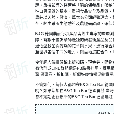
題，秉持嚴謹的控管將「喝的保養品」帶給所
進口最優質的草本，重視食品安全及品質，受
農莊以天然、健康、草本為公司經營理念，相
全，經由采園生態驗證及農糧署認證，確保
B&G 德國農莊每項產品皆經由專家的層層
隊，有數十位調茶師嚴謹的研發新產品及品
過低溫殺菌與乾燥的花草與水果，進行混合及
至世界各個不同的地方，與當地農莊合作，
今年超人氣推薦線上折扣碼、現金券、購物
微信群或LINE群組還是FB臉書社團，鄉民網友討
灣 優惠券、折扣碼、折價好康情報促銷資訊
不管如何，每個人都想在B&G Tea Bar
嗎？如果您想在B&G Tea Bar 德國農莊 臺
會不定期更新最新的B&G Tea Bar 德國農
B&G T