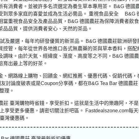
有消費者。並被許多名流選定為養生草本專用茶。 B&G 德國
到眾多家庭的喜愛並成為生活必需品。 重視食品安全 B&G 
當重視食品安全及產品品質，B&G 德國農莊為保障消費者飲
茶品品質，提供消費者安心、天然的茶品。
測試及嚴選，每年均研發優質的新茶品。 B&G 德國農莊歐洲研發
質控管，每年從世界各地進口各式無農藥的茶與草本香料，搭配
調味。由於天氣、經緯度、溼度、高度等之不同，B&G 德國
培育出最上等的好茶。
金、網路線上購物、回饋金、網紅推薦、優惠代碼、促銷代碼，
論度破表或是Coupon分享碼，都在B&G Tea Bar 德國農莊
整理。
 德國農莊 臺灣購物時省錢，享受折扣。這就是生活中的樂趣阿，不是
灣上享受更多優惠，請密切關注折吧區。 Fastdealszone.com每
莊 臺灣優惠碼。
ea Bar 德國農莊 臺灣最新折扣優惠