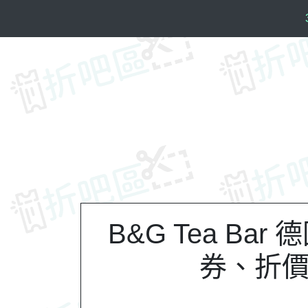
S
k
i
p
t
o
c
o
n
t
e
n
t
B&G Tea Ba
券、折