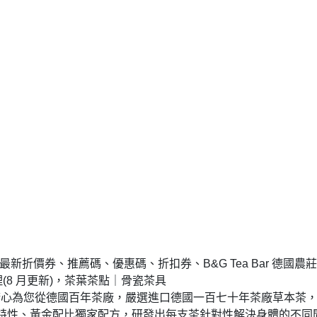
推薦最新折價券、推薦碼、優惠碼、折扣券、B&G Tea Bar 德國農莊
理(8 月更新)，茶葉茶點｜骨瓷茶具
B&G )，精心為您從德國百年茶廠，嚴選進口德國一百七十年茶廠草本茶
特性、黃金配比獨家配方，研發出每支茶針對性解決身體的不同