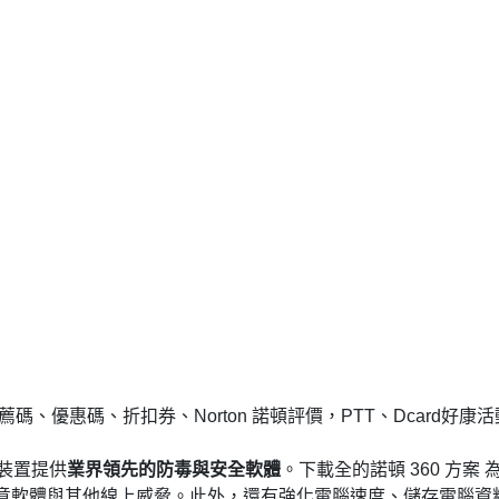
薦碼、優惠碼、折扣券、Norton 諾頓評價，PTT、Dcard好康活
動裝置提供
業界領先的防毒與安全軟體
。下載全的諾頓 360 方案 
意軟體與其他線上威脅。此外，還有強化電腦速度、儲存電腦資