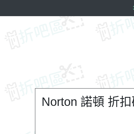
S
k
i
p
t
o
c
o
n
t
e
n
t
Norton 諾頓