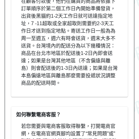
在顧客付款後，他們在購買的商品將依據下
訂單順序於第二個工作日內開始準備發貨，
出貨後黑貓約1-2天工作日就可送達指定地
址，7 -11超取或全家超取則需要約2-3天工
作日才送到指定地點。寄送工作日一般為為
周一至週五，週六有時會送貨，週末大多不
送貨。台灣境內的配送分為以下幾種情況：
商品在台北市地區於配送後1-2日內即會送
達；如果是台灣其他地區（不含偏遠與離
島）則會配送後的1-3日內送達；如果是台灣
本島偏遠地區與離島那麼需要投遞狀況調整
商品的配送時間。
如何聯繫電商客服？
若您需要與電商客服取得聯繫，打開電商官
網，在電商官網頁腳均設置了“常見問題”或”