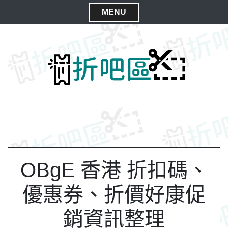
S
MENU
k
C
i
l
p
t
o
o
s
c
e
o
M
n
e
t
n
e
n
u
t
OBgE 香港 折扣碼、
優惠券、折價好康促
銷資訊整理