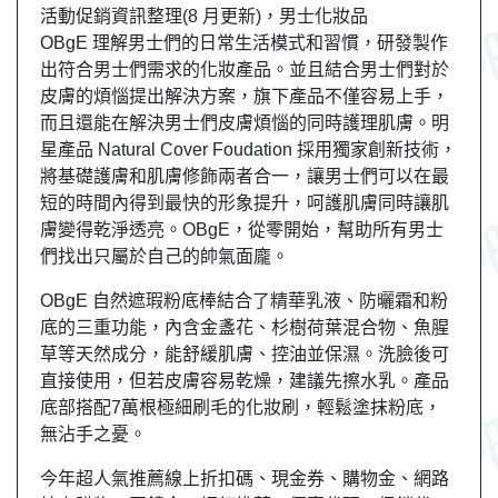
活動促銷資訊整理(8 月更新)，男士化妝品
OBgE 理解男士們的日常生活模式和習慣，研發製作
出符合男士們需求的化妝產品。並且結合男士們對於
皮膚的煩惱提出解決方案，旗下產品不僅容易上手，
而且還能在解決男士們皮膚煩惱的同時護理肌膚。明
星產品 Natural Cover Foudation 採用獨家創新技術，
將基礎護膚和肌膚修飾兩者合一，讓男士們可以在最
短的時間內得到最快的形象提升，呵護肌膚同時讓肌
膚變得乾淨透亮。OBgE，從零開始，幫助所有男士
們找出只屬於自己的帥氣面龐。
OBgE 自然遮瑕粉底棒結合了精華乳液、防曬霜和粉
底的三重功能，內含金盞花、杉樹荷葉混合物、魚腥
草等天然成分，能舒緩肌膚、控油並保濕。洗臉後可
直接使用，但若皮膚容易乾燥，建議先擦水乳。產品
底部搭配7萬根極細刷毛的化妝刷，輕鬆塗抹粉底，
無沾手之憂。
今年超人氣推薦線上折扣碼、現金券、購物金、網路