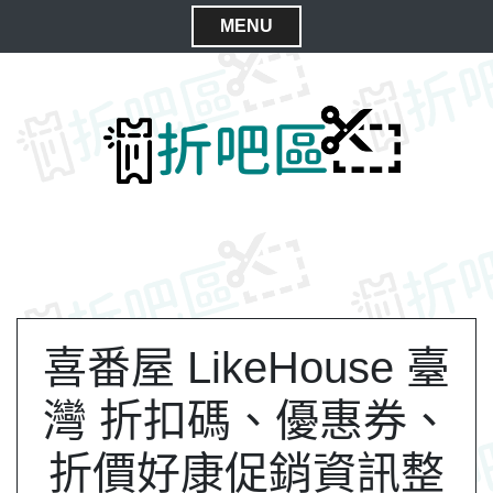
S
MENU
k
C
i
l
p
t
o
o
s
c
e
o
M
n
e
t
n
e
n
u
t
喜番屋 LikeHouse 臺
灣 折扣碼、優惠券、
折價好康促銷資訊整