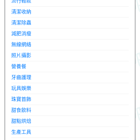
流行鞋款
清潔收納
清潔除蟲
減肥消瘦
無線網絡
照片攝影
營養餐
牙齒護理
玩具娛樂
珠寶首飾
甜食飲料
甜點烘焙
生產工具