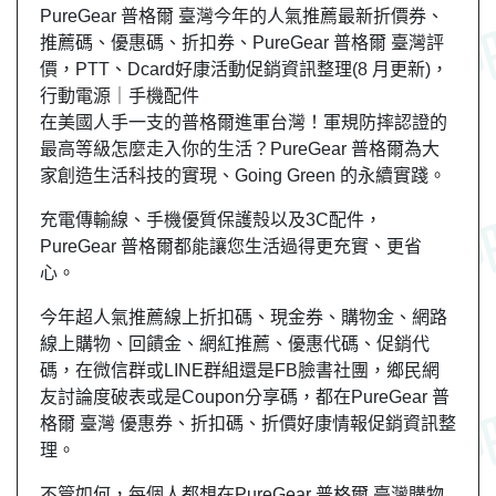
PureGear 普格爾 臺灣今年的人氣推薦最新折價券、
推薦碼、優惠碼、折扣券、PureGear 普格爾 臺灣評
價，PTT、Dcard好康活動促銷資訊整理(8 月更新)，
行動電源｜手機配件
在美國人手一支的普格爾進軍台灣！軍規防摔認證的
最高等級怎麼走入你的生活？PureGear 普格爾為大
家創造生活科技的實現、Going Green 的永續實踐。
充電傳輸線、手機優質保護殼以及3C配件，
PureGear 普格爾都能讓您生活過得更充實、更省
心。
今年超人氣推薦線上折扣碼、現金券、購物金、網路
線上購物、回饋金、網紅推薦、優惠代碼、促銷代
碼，在微信群或LINE群組還是FB臉書社團，鄉民網
友討論度破表或是Coupon分享碼，都在PureGear 普
格爾 臺灣 優惠券、折扣碼、折價好康情報促銷資訊整
理。
不管如何，每個人都想在PureGear 普格爾 臺灣購物