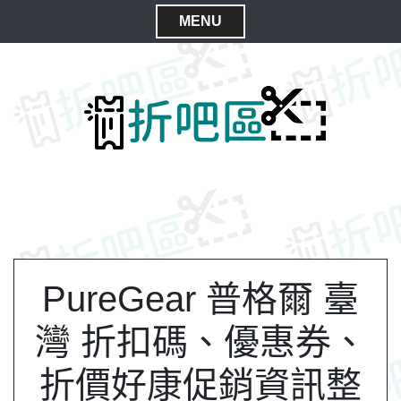
S
MENU
k
C
i
l
p
t
o
o
s
c
e
o
M
n
e
t
n
e
n
u
t
PureGear 普格爾 臺
灣 折扣碼、優惠券、
折價好康促銷資訊整