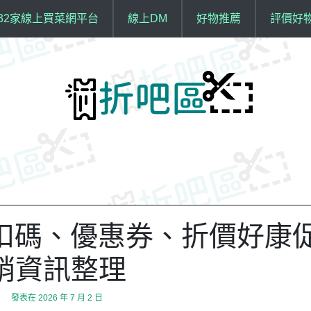
32家線上買菜網平台
線上DM
好物推薦
評價好
 折扣碼、優惠券、折價好康
銷資訊整理
發表在
2026 年 7 月 2 日