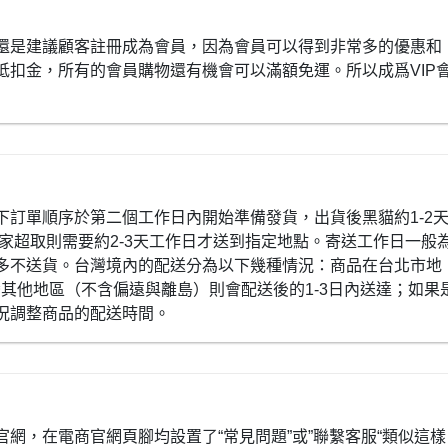
還是建議顧客註冊成為會員，因為會員可以得到非常多的優惠和
抵扣金，所有的會員購物還有機會可以滿額免運。所以成爲VIP
下訂單順序於第二個工作日內開始準備發貨，出貨後黑貓約1-2
全家超取則需要約2-3天工作日才送到指定地點。寄送工作日一般
多不送貨。台灣境內的配送分為以下幾種情況：商品在台北市地
灣其他地區（不含偏遠與離島）則會配送後的1-3日內送達；如果
況調整商品的配送時間。
網，在電商官網頁腳均設置了“常見問題”或”聯繫客服“類似這樣