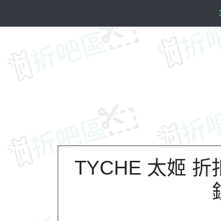
S
k
i
p
t
o
c
o
n
t
e
n
t
TYCHE 太姬