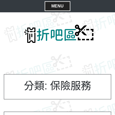
S
MENU
k
C
i
l
p
t
o
o
s
c
e
o
M
n
e
t
n
e
n
u
t
分類:
保險服務