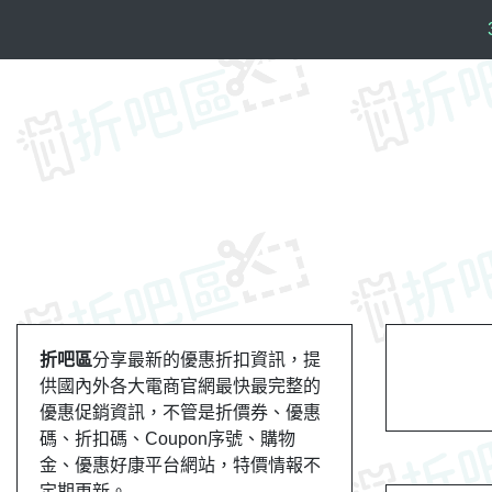
S
k
i
p
t
o
c
o
n
t
e
n
t
折吧區
分享最新的優惠折扣資訊，提
供國內外各大電商官網最快最完整的
優惠促銷資訊，不管是折價券、優惠
碼、折扣碼、Coupon序號、購物
金、優惠好康平台網站，特價情報不
定期更新。