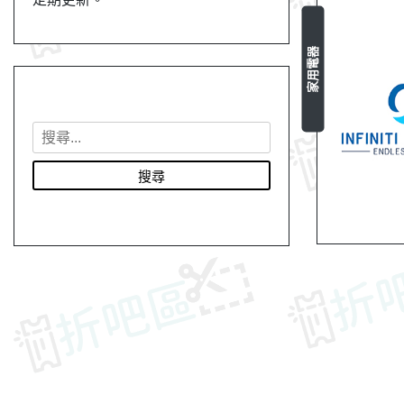
家用電器
搜
尋
關
鍵
字
: