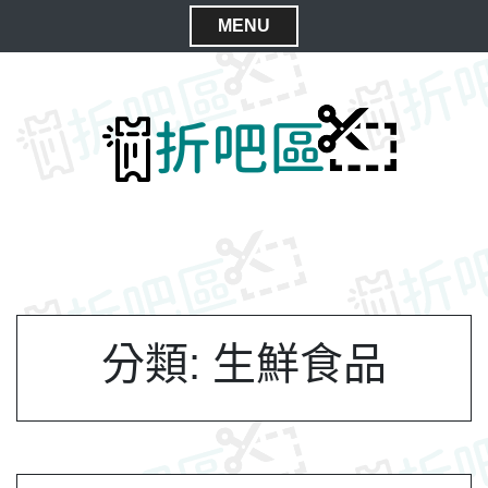
S
MENU
k
C
i
l
p
t
o
o
s
c
e
o
M
n
e
t
n
e
n
u
t
分類:
生鮮食品