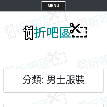
S
MENU
k
C
i
l
p
t
o
o
s
c
e
o
M
n
e
t
n
e
n
u
t
分類:
男士服裝