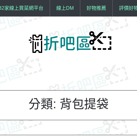
32家線上買菜網平台
線上DM
好物推薦
評價好
分類:
背包提袋