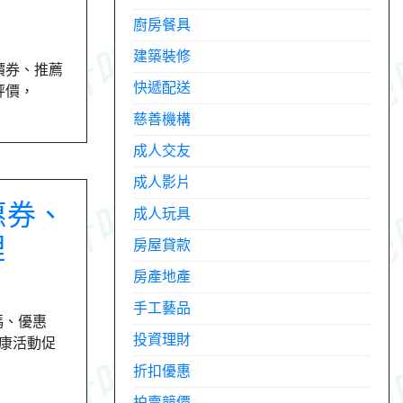
廚房餐具
建築裝修
折價券、推薦
快遞配送
坡評價，
慈善機構
成人交友
成人影片
優惠券、
成人玩具
理
房屋貸款
房產地產
手工藝品
碼、優惠
投資理財
d好康活動促
折扣優惠
拍賣競價