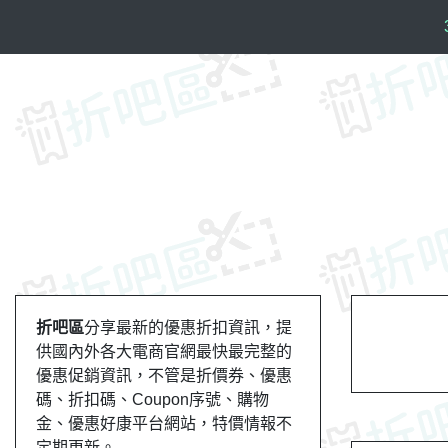
S
k
i
p
t
o
c
o
n
t
e
n
t
折吧區
分享最新的優惠折扣資訊，提
供國內外各大電商官網最快最完整的
優惠促銷資訊，不管是折價券、優惠
碼、折扣碼、Coupon序號、購物
金、優惠好康平台網站，特價情報不
定期更新。