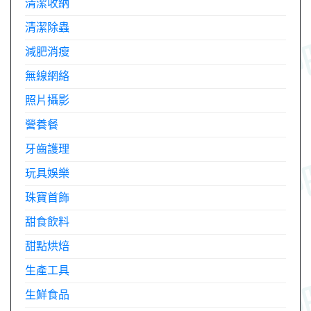
清潔收納
清潔除蟲
減肥消瘦
無線網絡
照片攝影
營養餐
牙齒護理
玩具娛樂
珠寶首飾
甜食飲料
甜點烘焙
生產工具
生鮮食品