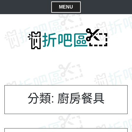
S
MENU
k
C
i
l
p
t
o
o
s
c
e
o
M
n
e
t
n
e
n
u
t
分類:
廚房餐具