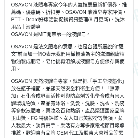
OSAVON 液體皂專家今年的人氣推薦最新折價券、推
薦碼、優惠碼、折扣券、OSAVON 液體皂專家評價，
PTT、Dcard好康活動促銷資訊整理(8 月更新)，洗沐
用品｜液體皂
OSAVON 是MIT開架第一的液體皂。
OSAVON 是法文肥皂的意思，也是台語所屬說的”薩
文”前面加一個O表示我們用橄欖油為主的滋潤親膚植
物油製成肥皂，皂化後再溶解成液體皂方便保存與使
用。
OSAVON 天然液體皂專家，就是把「手工皂液態化」
放在瓶子裡面，兼顧天然安全和衛生方便！「無添
加」石化合成界面活性劑與防腐劑等化學合成有害人
體環境物質，產品有沐浴、洗髮、洗臉、洗衣、洗碗
等多款液體皂，藥妝及百貨熱銷，產品榮獲國家品牌
玉山獎、FG 特優評鑑、女人知己美妝榜等獎項，女
人我最大、消費高手、樂活有方等多家電視節目報導
推薦，歡迎自有品牌 OEM 代工及股東大會贈品等需