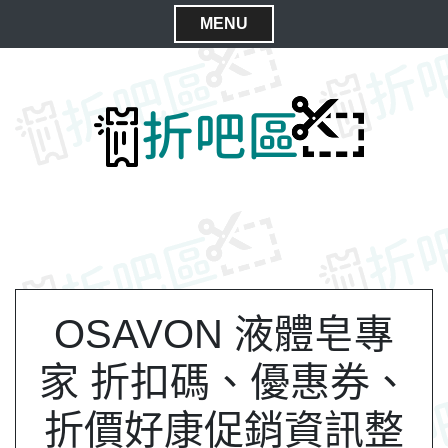
S
MENU
k
C
i
l
p
t
o
o
s
c
e
o
M
n
e
t
n
e
n
u
t
OSAVON 液體皂專
家 折扣碼、優惠券、
折價好康促銷資訊整