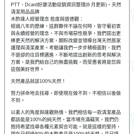
PTT、Dcard好康活動促銷資訊整理(8 月更新)，天然
清潔用品品牌
木酢達人經營理念 態度與道德觀：
經過八年的歷練，這群夥伴不論在何時，皆守著初衷
與永續經營的理念，不與市場惡性競爭，我們提出更
棒更天然的解決方案，期盼改變並領導台灣天然居家
護理與清潔產業。考驗讓我們一步步積極面對，我們
不退卻的往目標邁進，不斷地提出創新的思考與解決
方案，是我們給自己的無盡挑戰，而受惠者將是您與
這個美好世界。
天然產品就該100%天然！
努力拼命地去找尋，即使現在做不到，不相信以後做
不到。
以素人的角度與達觀熱情，我們相信每一款清潔產品
都該能是100%的純天然，當市場充滿竊笑，我們仍
抱持希望找尋各種元素契合可能。就是這樣的堅持，
現在已超過80%的木酢產品是100%純天然，且已達