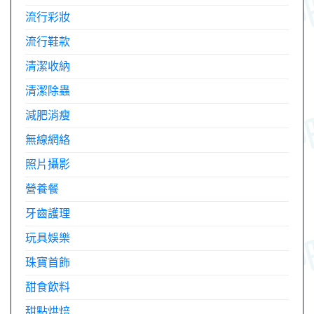
流行彩妝
流行鞋款
清潔收納
清潔除蟲
減肥消瘦
無線網絡
照片攝影
營養餐
牙齒護理
玩具娛樂
珠寶首飾
甜食飲料
甜點烘焙