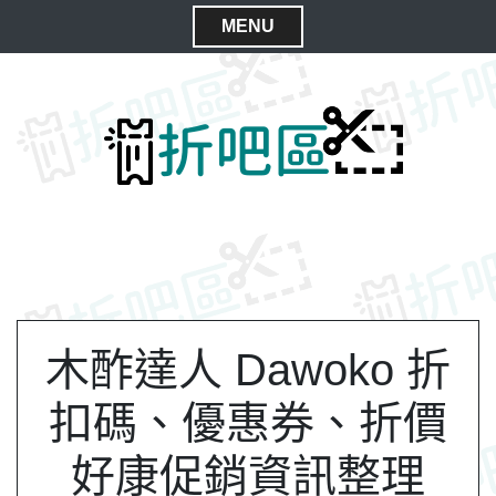
S
MENU
k
C
i
l
p
t
o
o
s
c
e
o
M
n
e
t
n
e
n
u
t
木酢達人 Dawoko 折
扣碼、優惠券、折價
好康促銷資訊整理