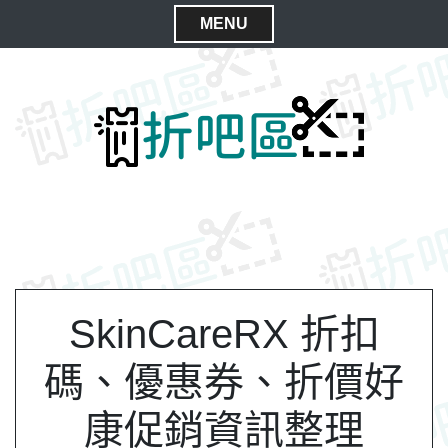
S
MENU
k
C
i
l
p
t
o
o
s
c
e
o
M
n
e
t
n
e
n
u
t
SkinCareRX 折扣
碼、優惠券、折價好
康促銷資訊整理