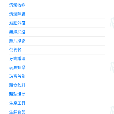
清潔收納
清潔除蟲
減肥消瘦
無線網絡
照片攝影
營養餐
牙齒護理
玩具娛樂
珠寶首飾
甜食飲料
甜點烘焙
生產工具
生鮮食品