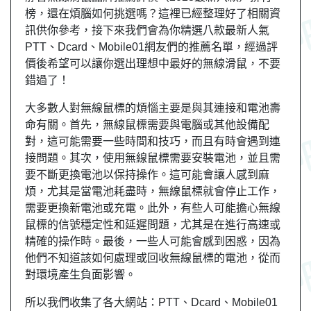
榜，還在煩腦如何挑選嗎？這裡已經整理好了相關資
訊供你參考，接下來我們會為你精選八款最新人氣
PTT、Dcard、Mobile01網友們的推薦名單，經過評
價後希望可以讓你選出理想中最好的無線滑鼠，不要
錯過了！
大多數人對無線鼠標的煩惱主要是與其連接和電池壽
命有關。首先，無線鼠標需要與電腦或其他設備配
對，這可能需要一些時間和技巧，而且有時會遇到連
接問題。其次，使用無線鼠標需要安裝電池，並且需
要不斷更換電池以保持操作。這可能會讓人感到麻
煩，尤其是當電池耗盡時，無線鼠標就會停止工作，
需要更換新電池或充電。此外，有些人可能擔心無線
鼠標的信號穩定性和延遲問題，尤其是在進行高速或
精確的操作時。最後，一些人可能會感到困惑，因為
他們不知道該如何處理或回收無線鼠標的電池，從而
對環境產生負面影響。
所以我們收集了各大網站：PTT、Dcard、Mobile01