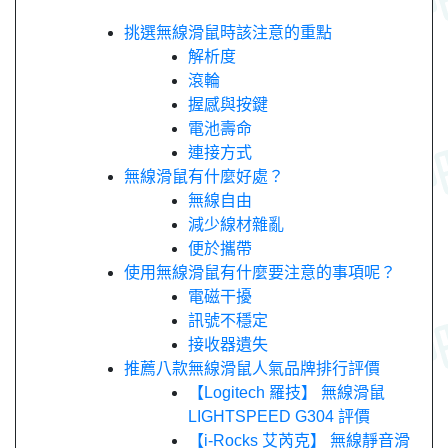
挑選無線滑鼠時該注意的重點
解析度
滾輪
握感與按鍵
電池壽命
連接方式
無線滑鼠有什麼好處？
無線自由
減少線材雜亂
便於攜帶
使用無線滑鼠有什麼要注意的事項呢？
電磁干擾
訊號不穩定
接收器遺失
推薦八款無線滑鼠人氣品牌排行評價
【Logitech 羅技】 無線滑鼠
LIGHTSPEED G304 評價
【i-Rocks 艾芮克】 無線靜音滑