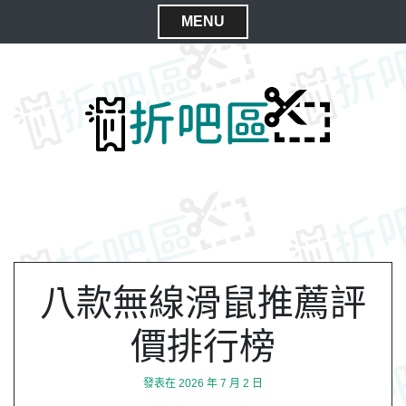
S
MENU
k
C
i
l
p
t
o
o
s
c
e
o
M
n
e
t
n
e
n
u
t
八款無線滑鼠推薦評
價排行榜
發表在
2026 年 7 月 2 日