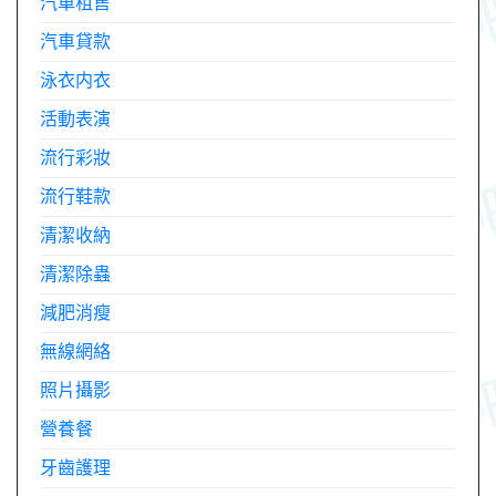
汽車租售
汽車貸款
泳衣内衣
活動表演
流行彩妝
流行鞋款
清潔收納
清潔除蟲
減肥消瘦
無線網絡
照片攝影
營養餐
牙齒護理