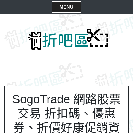
S
MENU
k
C
i
l
p
t
o
o
s
c
e
o
M
n
e
t
n
e
n
u
t
SogoTrade 網路股票
交易 折扣碼、優惠
券、折價好康促銷資