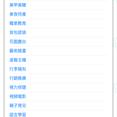
美甲美睫
美食特產
職業教育
背包提袋
花園露台
藝術繪畫
虛擬主機
行李箱包
行銷推廣
視力保健
視頻電影
親子育兒
語言學習