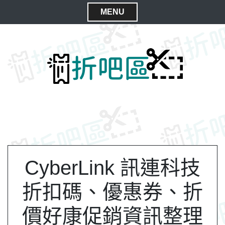
S
MENU
k
C
i
l
p
t
o
o
s
c
e
o
M
n
e
t
n
e
n
u
t
CyberLink 訊連科技
折扣碼、優惠券、折
價好康促銷資訊整理