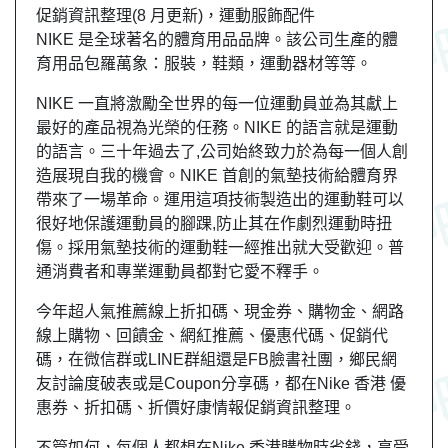
促銷資訊整理(8 月更新)，運動服飾配件
NIKE 是全球著名的體育用品品牌。該公司生產的體
育用品包羅萬象：服裝，鞋類，運動器材等等。
NIKE 一直將激勵全世界的每一位運動員並為其獻上
最好的產品視為光榮的任務。NIKE 的語言就是運動
的語言。三十年過去了,公司始終致力於為每一個人創
造展現自我的機會。NIKE 首創的氣墊技術給體育界
帶來了一場革命。運用這項技術製造出的運動鞋可以
很好地保護運動員的腳踝,防止其在作劇烈運動時扭
傷。採用氣墊技術的運動鞋一經推出就大受歡迎。普
通消費者和專業運動員都對它愛不釋手。
今年超人氣推薦線上折扣碼、現金券、購物金、網路
線上購物、回饋金、網紅推薦、優惠代碼、促銷代
碼，在微信群或LINE群組還是FB臉書社團，
鄉民
網
友
討論度破表或是Coupon分享碼，都在Nike 香港 優
惠券、折扣碼、折價好康情報促銷資訊整理。
不管如何，每個人都想在Nike 香港購物時省錢，享受