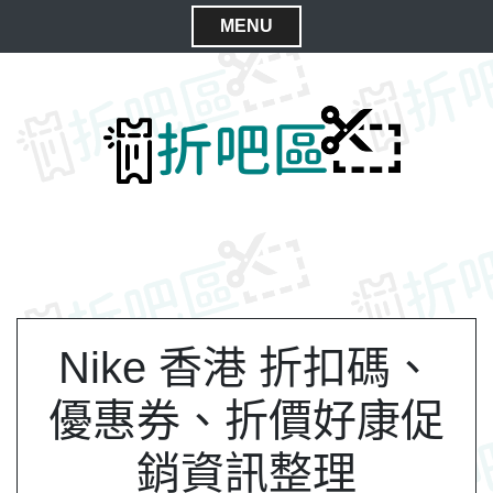
S
MENU
k
C
i
l
p
t
o
o
s
c
e
o
M
n
e
t
n
e
n
u
t
Nike 香港 折扣碼、
優惠券、折價好康促
銷資訊整理