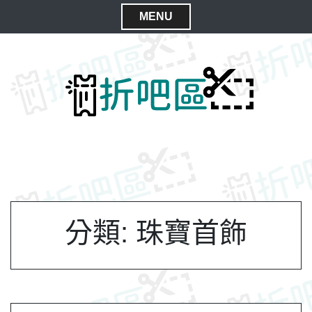
S
MENU
k
C
i
l
p
t
o
o
s
c
e
o
M
n
e
t
n
e
n
u
t
分類:
珠寶首飾