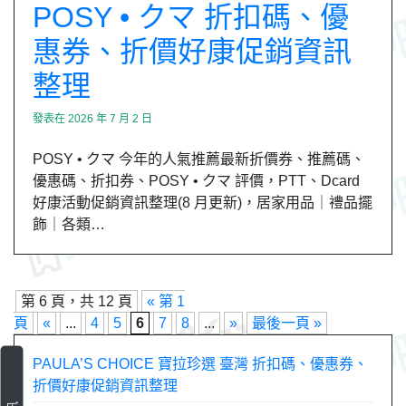
POSY • クマ 折扣碼、優
惠券、折價好康促銷資訊
整理
發表在
2026 年 7 月 2 日
POSY • クマ 今年的人氣推薦最新折價券、推薦碼、
優惠碼、折扣券、POSY • クマ 評價，PTT、Dcard
好康活動促銷資訊整理(8 月更新)，居家用品｜禮品擺
飾｜各類…
第 6 頁，共 12 頁
« 第 1
頁
«
...
4
5
6
7
8
...
»
最後一頁 »
PAULA’S CHOICE 寶拉珍選 臺灣 折扣碼、優惠券、
折價好康促銷資訊整理