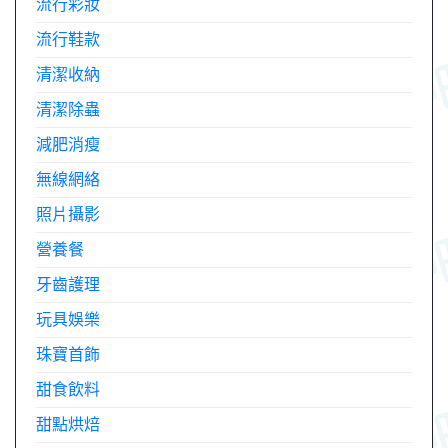
流行彩妝
流行鞋款
清潔收納
清潔除蟲
減肥消瘦
無線網絡
照片攝影
營養餐
牙齒護理
玩具娛樂
珠寶首飾
甜食飲料
甜點烘焙