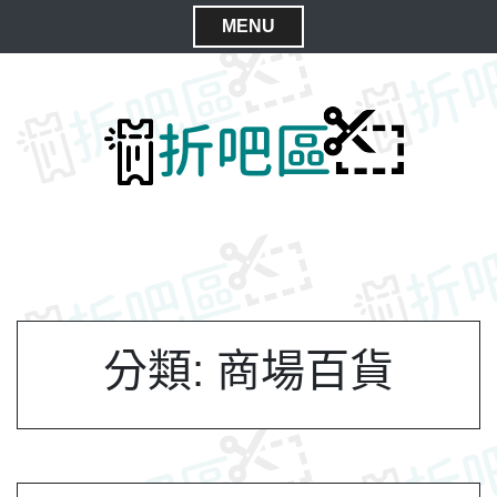
S
MENU
k
C
i
l
p
t
o
o
s
c
e
o
M
n
e
t
n
e
n
u
t
分類:
商場百貨