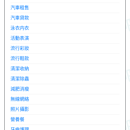
汽車租售
汽車貸款
泳衣内衣
活動表演
流行彩妝
流行鞋款
清潔收納
清潔除蟲
減肥消瘦
無線網絡
照片攝影
營養餐
牙齒護理