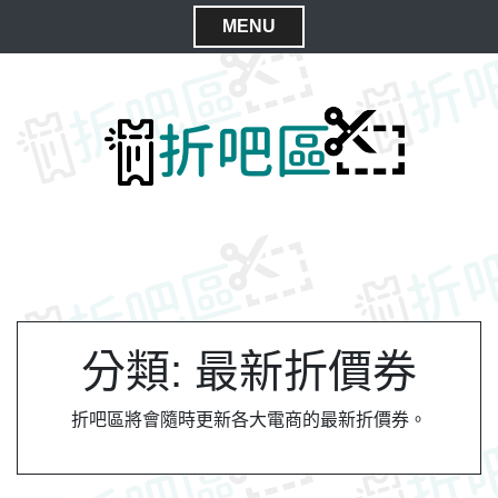
S
MENU
k
C
i
l
p
t
o
o
s
c
e
o
M
n
e
t
n
e
n
u
t
分類:
最新折價券
折吧區將會隨時更新各大電商的最新折價券。