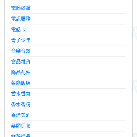
電腦軟體
電訊服務
電話卡
青子少年
音樂音效
食品雜貨
飾品配件
餐廳飯店
香水香氛
香水香精
香煙美酒
髮類保養
鮮花禮品