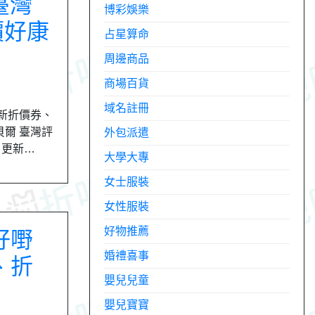
 臺灣
博彩娛樂
價好康
占星算命
周邊商品
商場百貨
域名註冊
最新折價券、
貝爾 臺灣評
外包派遣
月更新…
大學大專
女士服裝
女性服裝
好物推薦
搵好嘢
婚禮喜事
、折
嬰兒兒童
嬰兒寶寶