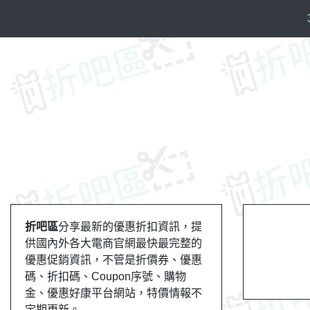
S
k
i
p
t
o
c
o
n
t
e
n
t
折吧區
分享最新的優惠折扣資訊，提
供國內外各大電商官網最快最完整的
優惠促銷資訊，不管是折價券、優惠
碼、折扣碼、Coupon序號、購物
金、優惠好康平台網站，特價情報不
定期更新。