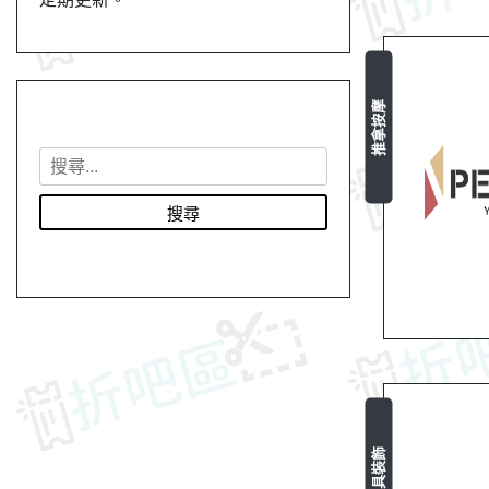
推拿按摩
搜
尋
關
鍵
字
:
家具裝飾